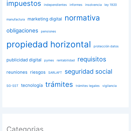
impuestos
independientes
informes
insolvencia
ley 1920
normativa
marketing digital
manufactura
obligaciones
pensiones
propiedad horizontal
protección datos
requisitos
publicidad digital
pymes
rentabilidad
seguridad social
reuniones
riesgos
SARLAFT
trámites
tecnología
SG-SST
trámites legales
vigilancia
Categorias