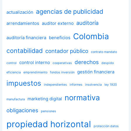
agencias de publicidad
actualización
auditoría
arrendamientos
auditor externo
Colombia
auditoría financiera
beneficios
contabilidad
contador público
contrato mandato
derechos
control interno
control
cooperativas
despido
gestión financiera
eficiencia
emprendimiento
fondos inversión
impuestos
independientes
informes
insolvencia
ley 1920
normativa
marketing digital
manufactura
obligaciones
pensiones
propiedad horizontal
protección datos