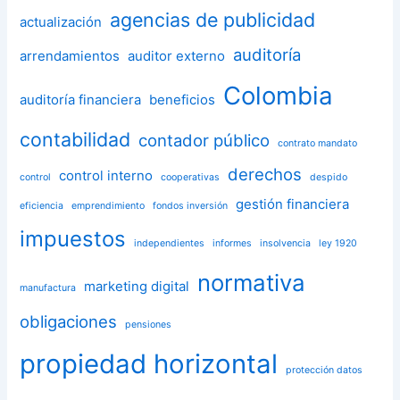
agencias de publicidad
actualización
auditoría
arrendamientos
auditor externo
Colombia
auditoría financiera
beneficios
contabilidad
contador público
contrato mandato
derechos
control interno
control
cooperativas
despido
gestión financiera
eficiencia
emprendimiento
fondos inversión
impuestos
independientes
informes
insolvencia
ley 1920
normativa
marketing digital
manufactura
obligaciones
pensiones
propiedad horizontal
protección datos