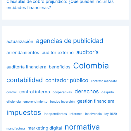
Cláusulas de cobro prejurídico: ¿Qué pueden incluir las
entidades financieras?
agencias de publicidad
actualización
auditoría
arrendamientos
auditor externo
Colombia
auditoría financiera
beneficios
contabilidad
contador público
contrato mandato
derechos
control interno
control
cooperativas
despido
gestión financiera
eficiencia
emprendimiento
fondos inversión
impuestos
independientes
informes
insolvencia
ley 1920
normativa
marketing digital
manufactura