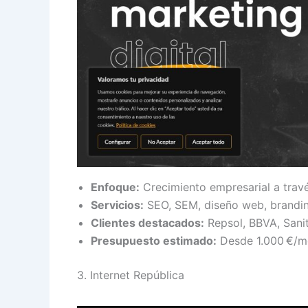
Enfoque:
Crecimiento empresarial a través
Servicios:
SEO, SEM, diseño web, branding
Clientes destacados:
Repsol, BBVA, Sanit
Presupuesto estimado:
Desde 1.000 €/m
3. Internet República