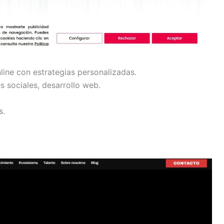
line con estrategias personalizadas.
s sociales, desarrollo web.
s.