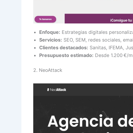
Enfoque:
Estrategias digitales personali
Servicios:
SEO, SEM, redes sociales, emai
Clientes destacados:
Sanitas, IFEMA, Jus
Presupuesto estimado:
Desde 1.200 €/m
2. NeoAttack