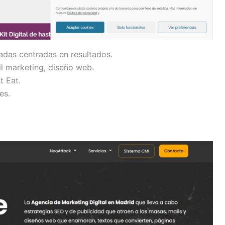
zadas centradas en resultados.
l marketing, diseño web.
t Eat.
es.