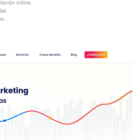
tación online.
al.
s.