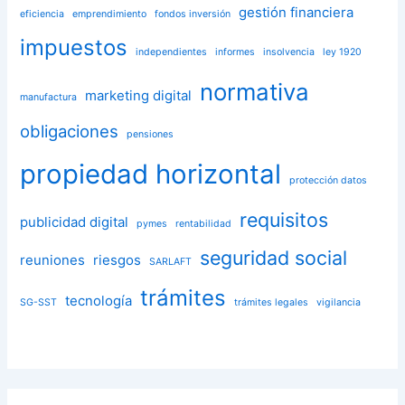
gestión financiera
eficiencia
emprendimiento
fondos inversión
impuestos
independientes
informes
insolvencia
ley 1920
normativa
marketing digital
manufactura
obligaciones
pensiones
propiedad horizontal
protección datos
requisitos
publicidad digital
pymes
rentabilidad
seguridad social
reuniones
riesgos
SARLAFT
trámites
tecnología
SG-SST
trámites legales
vigilancia