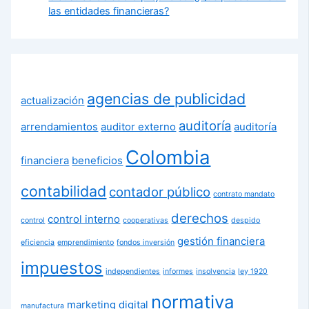
las entidades financieras?
agencias de publicidad
actualización
auditoría
arrendamientos
auditor externo
auditoría
Colombia
financiera
beneficios
contabilidad
contador público
contrato mandato
derechos
control interno
control
cooperativas
despido
gestión financiera
eficiencia
emprendimiento
fondos inversión
impuestos
independientes
informes
insolvencia
ley 1920
normativa
marketing digital
manufactura