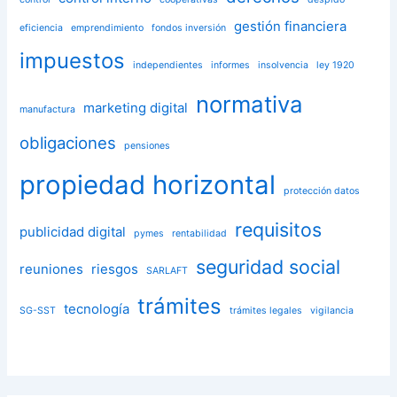
gestión financiera
eficiencia
emprendimiento
fondos inversión
impuestos
independientes
informes
insolvencia
ley 1920
normativa
marketing digital
manufactura
obligaciones
pensiones
propiedad horizontal
protección datos
requisitos
publicidad digital
pymes
rentabilidad
seguridad social
reuniones
riesgos
SARLAFT
trámites
tecnología
SG-SST
trámites legales
vigilancia