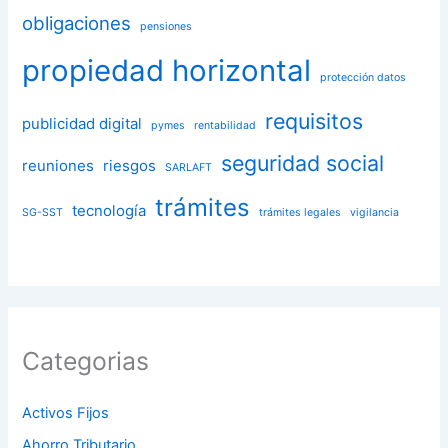
obligaciones
pensiones
propiedad horizontal
protección datos
requisitos
publicidad digital
pymes
rentabilidad
seguridad social
reuniones
riesgos
SARLAFT
trámites
tecnología
SG-SST
trámites legales
vigilancia
Categorias
Activos Fijos
Ahorro Tributario