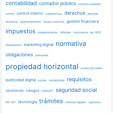
contabilidad
contador público
contrato mandato
derechos
control interno
control
cooperativas
despido
gestión financiera
eficiencia
emprendimiento
fondos inversión
impuestos
independientes
informes
insolvencia
ley 1920
normativa
marketing digital
manufactura
obligaciones
pensiones
propiedad horizontal
protección datos
requisitos
publicidad digital
pymes
rentabilidad
seguridad social
reuniones
riesgos
SARLAFT
trámites
tecnología
SG-SST
trámites legales
vigilancia