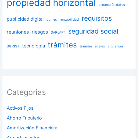
propiedad horizontal
protección datos
requisitos
publicidad digital
pymes
rentabilidad
seguridad social
reuniones
riesgos
SARLAFT
trámites
tecnología
SG-SST
trámites legales
vigilancia
Categorias
Activos Fijos
Ahorro Tributario
Amortización Financiera
Arrendamientos