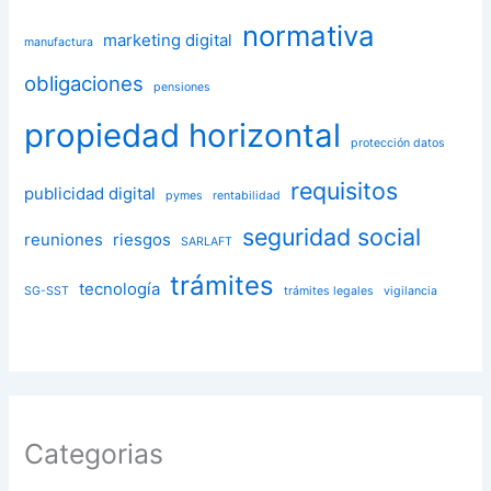
normativa
marketing digital
manufactura
obligaciones
pensiones
propiedad horizontal
protección datos
requisitos
publicidad digital
pymes
rentabilidad
seguridad social
reuniones
riesgos
SARLAFT
trámites
tecnología
SG-SST
trámites legales
vigilancia
Categorias