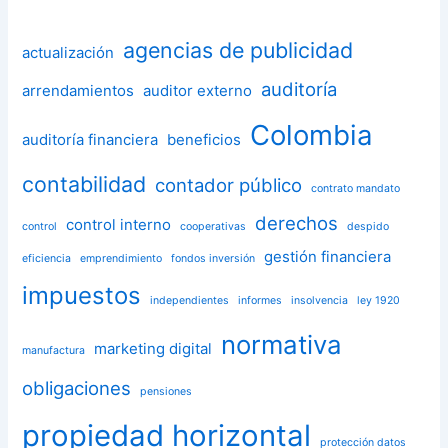
agencias de publicidad
actualización
auditoría
arrendamientos
auditor externo
Colombia
auditoría financiera
beneficios
contabilidad
contador público
contrato mandato
derechos
control interno
control
cooperativas
despido
gestión financiera
eficiencia
emprendimiento
fondos inversión
impuestos
independientes
informes
insolvencia
ley 1920
normativa
marketing digital
manufactura
obligaciones
pensiones
propiedad horizontal
protección datos