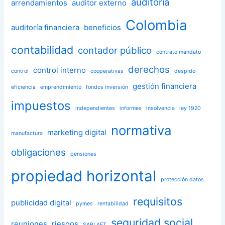
auditoría
arrendamientos
auditor externo
Colombia
auditoría financiera
beneficios
contabilidad
contador público
contrato mandato
derechos
control interno
control
cooperativas
despido
gestión financiera
eficiencia
emprendimiento
fondos inversión
impuestos
independientes
informes
insolvencia
ley 1920
normativa
marketing digital
manufactura
obligaciones
pensiones
propiedad horizontal
protección datos
requisitos
publicidad digital
pymes
rentabilidad
seguridad social
reuniones
riesgos
SARLAFT